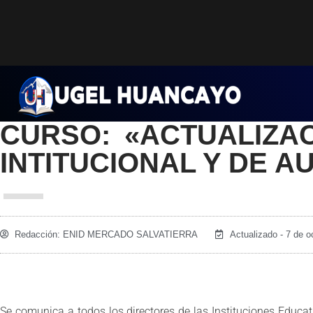
Saltar
al
contenido
CURSO: «ACTUALIZAC
INTITUCIONAL Y DE A
Redacción:
ENID MERCADO SALVATIERRA
Actualizado - 7 de o
Se comunica a todos los directores de las Instituciones Educa