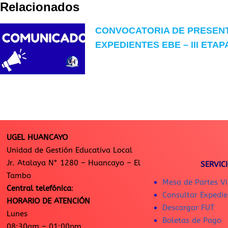
Relacionados
CONVOCATORIA DE PRESEN
EXPEDIENTES EBE – III ETAP
UGEL HUANCAYO
Unidad de Gestión Educativa Local
Jr. Atalaya N° 1280 – Huancayo – El
SERVIC
Tambo
Mesa de Partes Vi
Central telefónica
:
Consultar Expedie
HORARIO DE ATENCIÓN
Descargar FUT
Lunes
Boletas de Pago
08:30am – 01:00pm