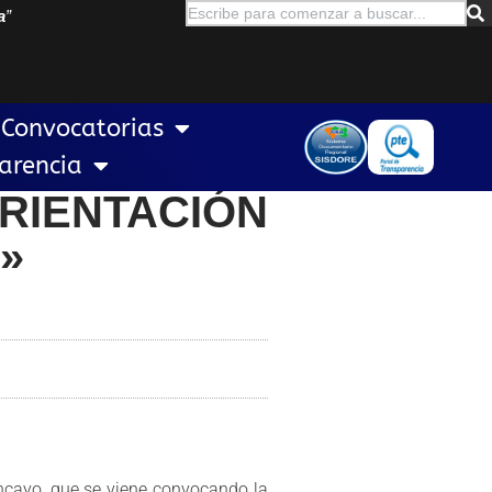
a
”
Convocatorias
arencia
RIENTACIÓN
»
ancayo, que se viene convocando la