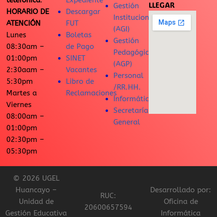
telefónica
:
Expediente
LLEGAR
Gestión
HORARIO DE
Descargar
Institucional
ATENCIÓN
FUT
(AGI)
Lunes
Boletas
Gestión
08:30am –
de Pago
Pedagógica
01:00pm
SINET
(AGP)
2:30aam –
Vacantes
Personal
5:30pm
Libro de
/RR.HH.
Martes a
Reclamaciones
Informática
Viernes
Secretaría
08:00am –
General
01:00pm
02:30pm –
05:30pm
© 2026 UGEL
Huancayo –
Desarrollado por:
RUC:
Unidad de
Oficina de
20600657594
Gestión Educativa
Informática