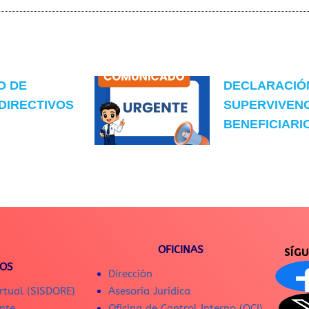
O DE
DECLARACIÓ
DIRECTIVOS
SUPERVIVENC
BENEFICIARIO
OFICINAS
SÍG
IOS
Dirección
rtual (SISDORE)
Asesoría Jurídica
nte
Oficina de Control Interno (OCI)