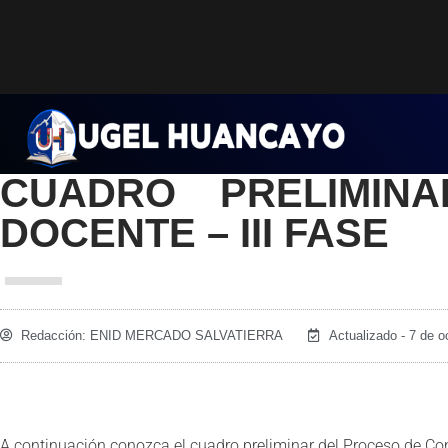
Saltar
al
contenido
CUADRO PRELIMIN
DOCENTE – III FASE
Redacción:
ENID MERCADO SALVATIERRA
Actualizado - 7 de o
A continuación conozca el cuadro preliminar del Proceso de Cont