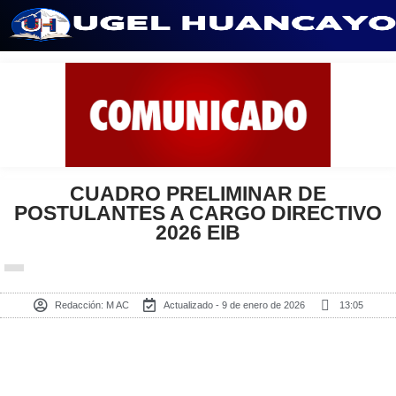
Saltar
al
contenido
CUADRO PRELIMINAR DE
POSTULANTES A CARGO DIRECTIVO
2026 EIB
Redacción:
M AC
Actualizado - 9 de enero de 2026
13:05