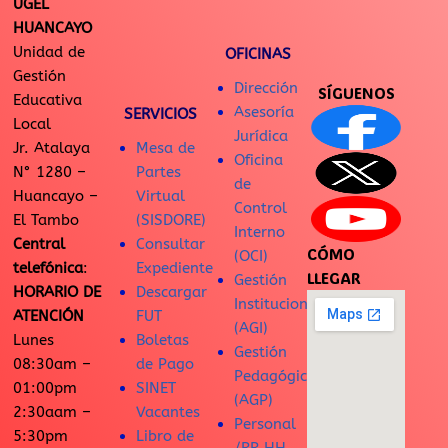
UGEL
HUANCAYO
Unidad de
OFICINAS
Gestión
Dirección
SÍGUENOS
Educativa
Asesoría
SERVICIOS
Local
Jurídica
Jr. Atalaya
Mesa de
Oficina
N° 1280 –
Partes
de
Huancayo –
Virtual
Control
El Tambo
(SISDORE)
Interno
Central
Consultar
CÓMO
(OCI)
telefónica
:
Expediente
LLEGAR
Gestión
HORARIO DE
Descargar
Institucional
ATENCIÓN
FUT
(AGI)
Lunes
Boletas
Gestión
08:30am –
de Pago
Pedagógica
01:00pm
SINET
(AGP)
2:30aam –
Vacantes
Personal
5:30pm
Libro de