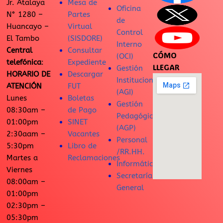
Jr. Atalaya
Mesa de
Oficina
N° 1280 –
Partes
de
Huancayo –
Virtual
Control
El Tambo
(SISDORE)
Interno
Central
Consultar
CÓMO
(OCI)
telefónica
:
Expediente
LLEGAR
Gestión
HORARIO DE
Descargar
Institucional
ATENCIÓN
FUT
(AGI)
Lunes
Boletas
Gestión
08:30am –
de Pago
Pedagógica
01:00pm
SINET
(AGP)
2:30aam –
Vacantes
Personal
5:30pm
Libro de
/RR.HH.
Martes a
Reclamaciones
Informática
Viernes
Secretaría
08:00am –
General
01:00pm
02:30pm –
05:30pm