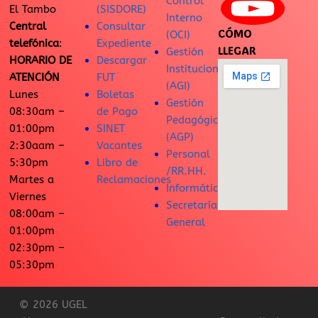
Control
El Tambo
(SISDORE)
Interno
Central
Consultar
CÓMO
(OCI)
telefónica
:
Expediente
LLEGAR
Gestión
HORARIO DE
Descargar
Institucional
ATENCIÓN
FUT
(AGI)
Lunes
Boletas
Gestión
08:30am –
de Pago
Pedagógica
01:00pm
SINET
(AGP)
2:30aam –
Vacantes
Personal
5:30pm
Libro de
/RR.HH.
Martes a
Reclamaciones
Informática
Viernes
Secretaría
08:00am –
General
01:00pm
02:30pm –
05:30pm
© 2026 UGEL