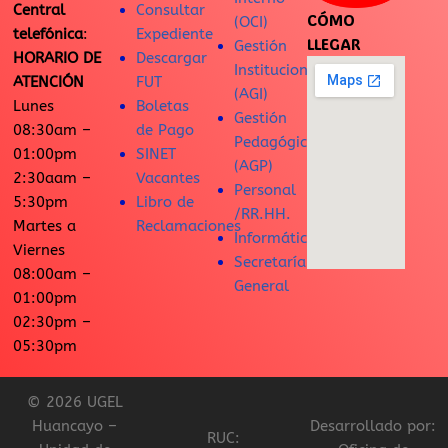
Central
Consultar
CÓMO
(OCI)
telefónica
:
Expediente
LLEGAR
Gestión
HORARIO DE
Descargar
Institucional
ATENCIÓN
FUT
(AGI)
Lunes
Boletas
Gestión
08:30am –
de Pago
Pedagógica
01:00pm
SINET
(AGP)
2:30aam –
Vacantes
Personal
5:30pm
Libro de
/RR.HH.
Martes a
Reclamaciones
Informática
Viernes
Secretaría
08:00am –
General
01:00pm
02:30pm –
05:30pm
© 2026 UGEL
Huancayo –
Desarrollado por:
RUC: