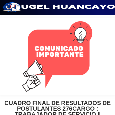
Saltar
al
contenido
CUADRO FINAL DE RESULTADOS DE
POSTULANTES 276CARGO :
TRABAJADOR DE SERVICIO II