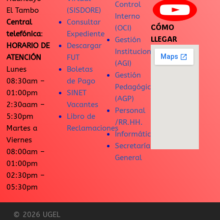
Control
El Tambo
(SISDORE)
Interno
Central
Consultar
CÓMO
(OCI)
telefónica
:
Expediente
LLEGAR
Gestión
HORARIO DE
Descargar
Institucional
ATENCIÓN
FUT
(AGI)
Lunes
Boletas
Gestión
08:30am –
de Pago
Pedagógica
01:00pm
SINET
(AGP)
2:30aam –
Vacantes
Personal
5:30pm
Libro de
/RR.HH.
Martes a
Reclamaciones
Informática
Viernes
Secretaría
08:00am –
General
01:00pm
02:30pm –
05:30pm
© 2026 UGEL