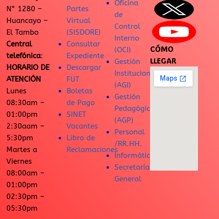
Oficina
N° 1280 –
Partes
de
Huancayo –
Virtual
Control
El Tambo
(SISDORE)
Interno
Central
Consultar
CÓMO
(OCI)
telefónica
:
Expediente
LLEGAR
Gestión
HORARIO DE
Descargar
Institucional
ATENCIÓN
FUT
(AGI)
Lunes
Boletas
Gestión
08:30am –
de Pago
Pedagógica
01:00pm
SINET
(AGP)
2:30aam –
Vacantes
Personal
5:30pm
Libro de
/RR.HH.
Martes a
Reclamaciones
Informática
Viernes
Secretaría
08:00am –
General
01:00pm
02:30pm –
05:30pm