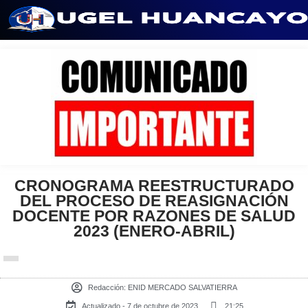
Saltar
al
contenido
CRONOGRAMA REESTRUCTURADO
DEL PROCESO DE REASIGNACIÓN
DOCENTE POR RAZONES DE SALUD
2023 (ENERO-ABRIL)
Redacción:
ENID MERCADO SALVATIERRA
Actualizado - 7 de octubre de 2023
21:25