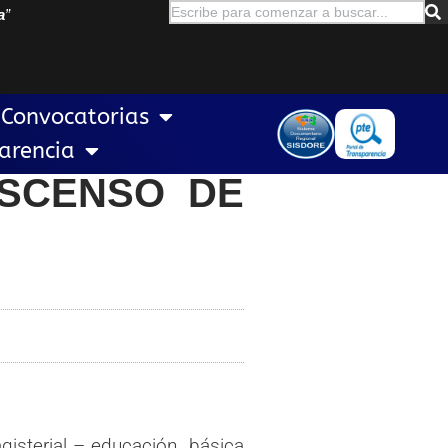
a
”
Convocatorias
arencia
SCENSO DE
isterial – educación básica