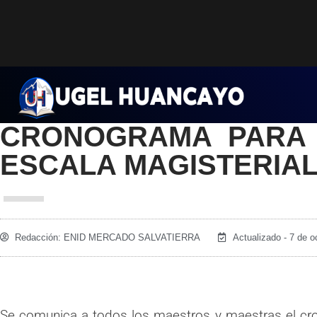
Saltar
al
contenido
CRONOGRAMA PARA 
ESCALA MAGISTERIA
Redacción:
ENID MERCADO SALVATIERRA
Actualizado - 7 de o
Se comunica a todos los maestros y maestras el cr