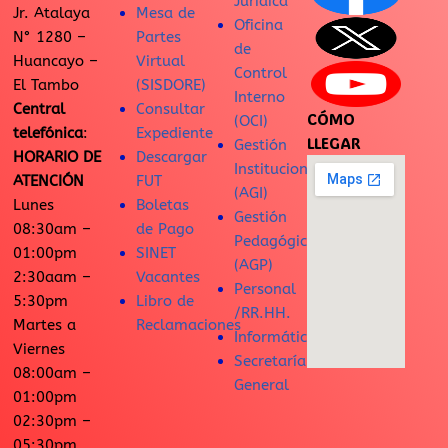
Jurídica
Jr. Atalaya
Mesa de
Oficina
N° 1280 –
Partes
de
Huancayo –
Virtual
Control
El Tambo
(SISDORE)
Interno
Central
Consultar
CÓMO
(OCI)
telefónica
:
Expediente
LLEGAR
Gestión
HORARIO DE
Descargar
Institucional
ATENCIÓN
FUT
(AGI)
Lunes
Boletas
Gestión
08:30am –
de Pago
Pedagógica
01:00pm
SINET
(AGP)
2:30aam –
Vacantes
Personal
5:30pm
Libro de
/RR.HH.
Martes a
Reclamaciones
Informática
Viernes
Secretaría
08:00am –
General
01:00pm
02:30pm –
05:30pm