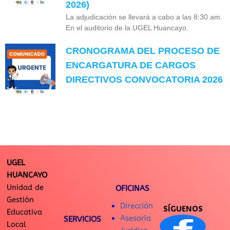
2026)
La adjudicación se llevará a cabo a las 8:30 am.
En el auditorio de la UGEL Huancayo.
CRONOGRAMA DEL PROCESO DE
ENCARGATURA DE CARGOS
DIRECTIVOS CONVOCATORIA 2026
UGEL
HUANCAYO
Unidad de
OFICINAS
Gestión
Dirección
SÍGUENOS
Educativa
Asesoría
SERVICIOS
Local