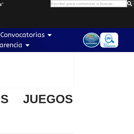
a
”
Convocatorias
arencia
OS JUEGOS