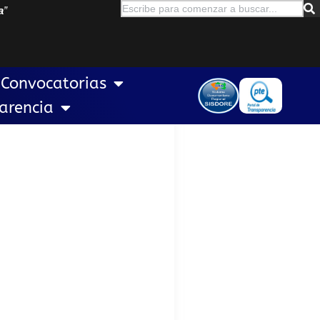
a
”
Convocatorias
arencia