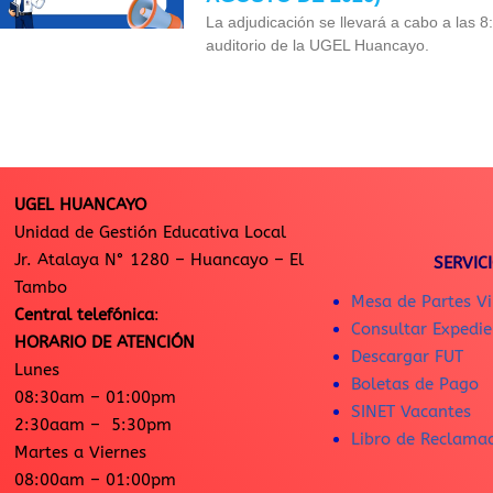
La adjudicación se llevará a cabo a las 8
auditorio de la UGEL Huancayo.
UGEL HUANCAYO
Unidad de Gestión Educativa Local
Jr. Atalaya N° 1280 – Huancayo – El
SERVIC
Tambo
Mesa de Partes Vi
Central telefónica
:
Consultar Expedie
HORARIO DE ATENCIÓN
Descargar FUT
Lunes
Boletas de Pago
08:30am – 01:00pm
SINET Vacantes
2:30aam – 5:30pm
Libro de Reclama
Martes a Viernes
08:00am – 01:00pm