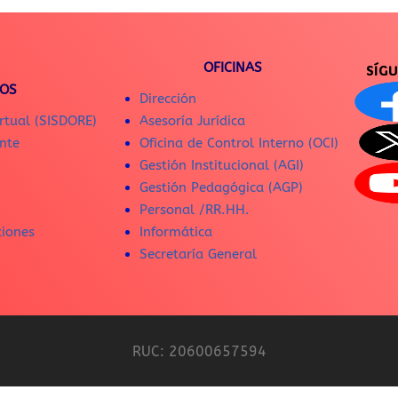
OFICINAS
SÍG
IOS
Dirección
rtual (SISDORE)
Asesoría Jurídica
nte
Oficina de Control Interno (OCI)
Gestión Institucional (AGI)
Gestión Pedagógica (AGP)
Personal /RR.HH.
ciones
Informática
Secretaría General
RUC: 20600657594