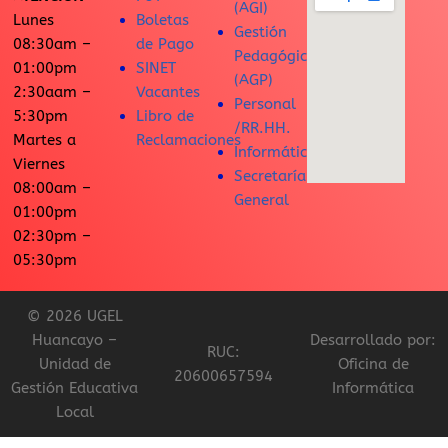
(AGI)
Lunes
Boletas
Gestión
08:30am –
de Pago
Pedagógica
01:00pm
SINET
(AGP)
2:30aam –
Vacantes
Personal
5:30pm
Libro de
/RR.HH.
Martes a
Reclamaciones
Informática
Viernes
Secretaría
08:00am –
General
01:00pm
02:30pm –
05:30pm
© 2026 UGEL
Huancayo –
Desarrollado por:
RUC:
Unidad de
Oficina de
20600657594
Gestión Educativa
Informática
Local