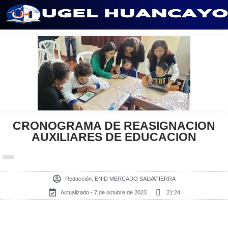
Saltar
al
contenido
CRONOGRAMA DE REASIGNACION
AUXILIARES DE EDUCACION
Redacción:
ENID MERCADO SALVATIERRA
Actualizado - 7 de octubre de 2023
21:24