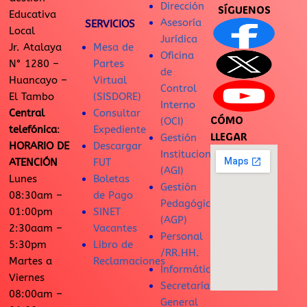
Dirección
SÍGUENOS
Educativa
Asesoría
SERVICIOS
Local
Jurídica
Jr. Atalaya
Mesa de
Oficina
N° 1280 –
Partes
de
Huancayo –
Virtual
Control
El Tambo
(SISDORE)
Interno
Central
Consultar
CÓMO
(OCI)
telefónica
:
Expediente
LLEGAR
Gestión
HORARIO DE
Descargar
Institucional
ATENCIÓN
FUT
(AGI)
Lunes
Boletas
Gestión
08:30am –
de Pago
Pedagógica
01:00pm
SINET
(AGP)
2:30aam –
Vacantes
Personal
5:30pm
Libro de
/RR.HH.
Martes a
Reclamaciones
Informática
Viernes
Secretaría
08:00am –
General