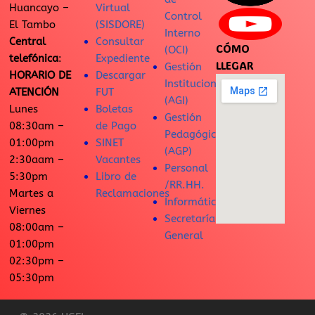
Huancayo –
Virtual
Control
El Tambo
(SISDORE)
Interno
Central
Consultar
CÓMO
(OCI)
telefónica
:
Expediente
LLEGAR
Gestión
HORARIO DE
Descargar
Institucional
ATENCIÓN
FUT
(AGI)
Lunes
Boletas
Gestión
08:30am –
de Pago
Pedagógica
01:00pm
SINET
(AGP)
2:30aam –
Vacantes
Personal
5:30pm
Libro de
/RR.HH.
Martes a
Reclamaciones
Informática
Viernes
Secretaría
08:00am –
General
01:00pm
02:30pm –
05:30pm