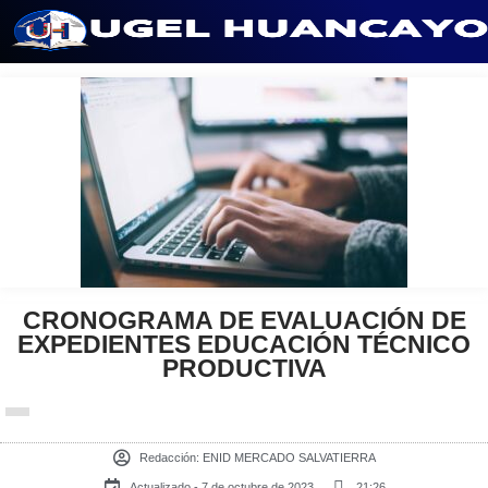
Saltar
al
contenido
CRONOGRAMA DE EVALUACIÓN DE
EXPEDIENTES EDUCACIÓN TÉCNICO
PRODUCTIVA
Redacción:
ENID MERCADO SALVATIERRA
Actualizado - 7 de octubre de 2023
21:26