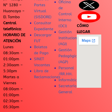
Oficina
N° 1280 –
Partes
de
Huancayo –
Virtual
Control
El Tambo
(SISDORE)
Interno
Central
Consultar
CÓMO
(OCI)
telefónica
:
Expediente
LLEGAR
Gestión
HORARIO DE
Descargar
Institucional
ATENCIÓN
FUT
(AGI)
Lunes
Boletas
Gestión
08:30am –
de Pago
Pedagógica
01:00pm
SINET
(AGP)
2:30aam –
Vacantes
Personal
5:30pm
Libro de
/RR.HH.
Martes a
Reclamaciones
Informática
Viernes
Secretaría
08:00am –
General
01:00pm
02:30pm –
05:30pm