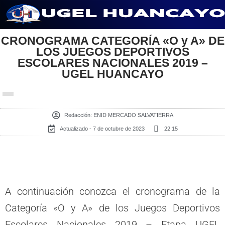
Saltar
CRONOGRAMA CATEGORÍA «O y A» DE
al
LOS JUEGOS DEPORTIVOS
contenido
ESCOLARES NACIONALES 2019 –
UGEL HUANCAYO
Redacción:
ENID MERCADO SALVATIERRA
Actualizado - 7 de octubre de 2023
22:15
A continuación conozca el cronograma de la
Categoría «O y A» de los Juegos Deportivos
Escolares Nacionales 2019 – Etapa UGEL