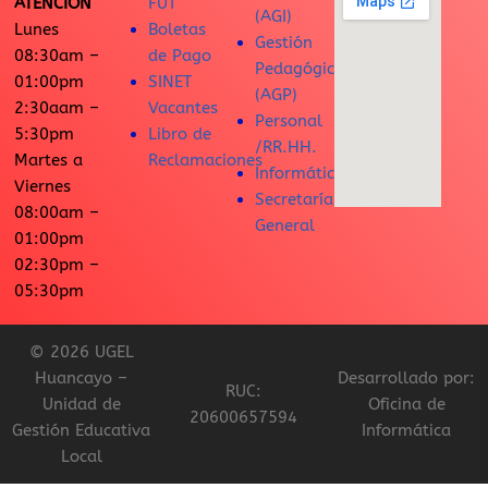
ATENCIÓN
FUT
(AGI)
Lunes
Boletas
Gestión
08:30am –
de Pago
Pedagógica
01:00pm
SINET
(AGP)
2:30aam –
Vacantes
Personal
5:30pm
Libro de
/RR.HH.
Martes a
Reclamaciones
Informática
Viernes
Secretaría
08:00am –
General
01:00pm
02:30pm –
05:30pm
© 2026 UGEL
Huancayo –
Desarrollado por:
RUC:
Unidad de
Oficina de
20600657594
Gestión Educativa
Informática
Local