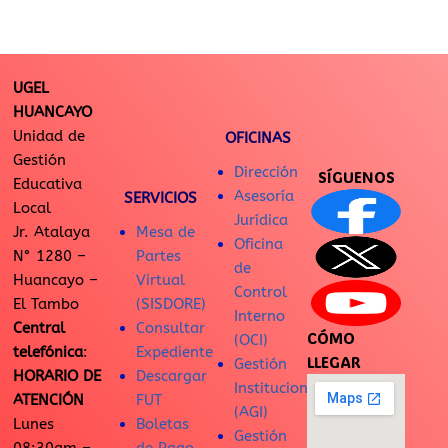
UGEL
HUANCAYO
Unidad de
OFICINAS
Gestión
Dirección
SÍGUENOS
Educativa
Asesoría
SERVICIOS
Local
Jurídica
Jr. Atalaya
Mesa de
Oficina
N° 1280 –
Partes
de
Huancayo –
Virtual
Control
El Tambo
(SISDORE)
Interno
Central
Consultar
CÓMO
(OCI)
telefónica
:
Expediente
LLEGAR
Gestión
HORARIO DE
Descargar
Institucional
ATENCIÓN
FUT
(AGI)
Lunes
Boletas
Gestión