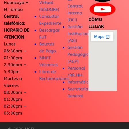
Huancayo –
Virtual
Control
El Tambo
(SISDORE)
Interno
Central
Consultar
CÓMO
(OCI)
telefónica
:
Expediente
LLEGAR
Gestión
HORARIO DE
Descargar
Institucional
ATENCIÓN
FUT
(AGI)
Lunes
Boletas
Gestión
08:30am –
de Pago
Pedagógica
01:00pm
SINET
(AGP)
2:30aam –
Vacantes
Personal
5:30pm
Libro de
/RR.HH.
Martes a
Reclamaciones
Informática
Viernes
Secretaría
08:00am –
General
01:00pm
02:30pm –
05:30pm