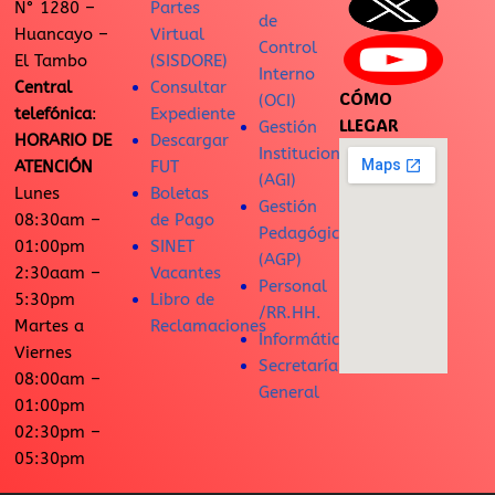
N° 1280 –
Partes
de
Huancayo –
Virtual
Control
El Tambo
(SISDORE)
Interno
Central
Consultar
CÓMO
(OCI)
telefónica
:
Expediente
LLEGAR
Gestión
HORARIO DE
Descargar
Institucional
ATENCIÓN
FUT
(AGI)
Lunes
Boletas
Gestión
08:30am –
de Pago
Pedagógica
01:00pm
SINET
(AGP)
2:30aam –
Vacantes
Personal
5:30pm
Libro de
/RR.HH.
Martes a
Reclamaciones
Informática
Viernes
Secretaría
08:00am –
General
01:00pm
02:30pm –
05:30pm