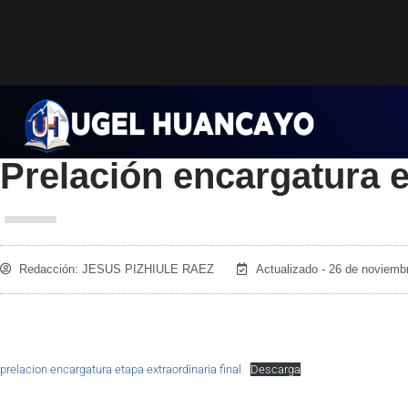
Saltar
al
contenido
Prelación encargatura e
Redacción:
JESUS PIZHIULE RAEZ
Actualizado - 26 de noviemb
prelacion encargatura etapa extraordinaria final
Descarga