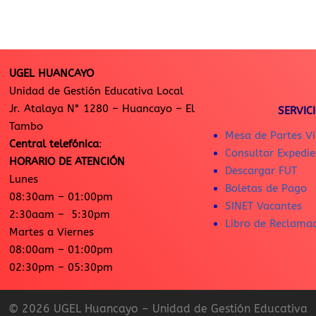
UGEL HUANCAYO
Unidad de Gestión Educativa Local
Jr. Atalaya N° 1280 – Huancayo – El
SERVIC
Tambo
Mesa de Partes Vi
Central telefónica
:
Consultar Expedie
HORARIO DE ATENCIÓN
Descargar FUT
Lunes
Boletas de Pago
08:30am – 01:00pm
SINET Vacantes
2:30aam – 5:30pm
Libro de Reclama
Martes a Viernes
08:00am – 01:00pm
02:30pm – 05:30pm
© 2026 UGEL Huancayo – Unidad de Gestión Educativa