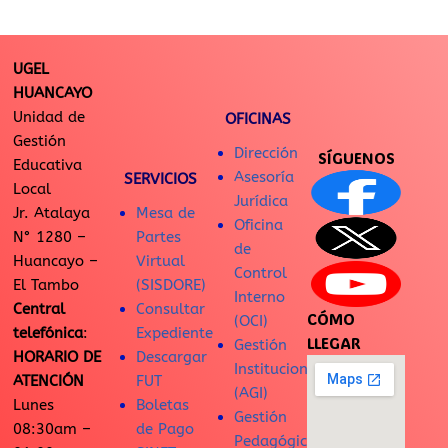
UGEL
HUANCAYO
Unidad de
OFICINAS
Gestión
Dirección
SÍGUENOS
Educativa
Asesoría
SERVICIOS
Local
Jurídica
Jr. Atalaya
Mesa de
Oficina
N° 1280 –
Partes
de
Huancayo –
Virtual
Control
El Tambo
(SISDORE)
Interno
Central
Consultar
CÓMO
(OCI)
telefónica
:
Expediente
LLEGAR
Gestión
HORARIO DE
Descargar
Institucional
ATENCIÓN
FUT
(AGI)
Lunes
Boletas
Gestión
08:30am –
de Pago
Pedagógica