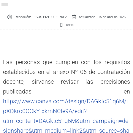
Redacción:
JESUS PIZHIULE RAEZ
Actualizado - 15 de abril de 2025
09:10
Las personas que cumplen con los requisitos
establecidos en el anexo Nº 06 de contratación
docente, sirvanse revisar las precisiones
publicadas en
https://www.canva.com/design/DAGktc51q6M/l
pXQkro0CCkY-xkmNCIe9A/edit?
utm_content=DAGktc51q6M&utm_campaign=de
signshare&utm_medium=link2&utm_source=sha