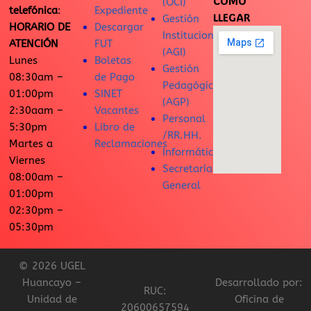
CÓMO
(OCI)
telefónica
:
Expediente
LLEGAR
Gestión
HORARIO DE
Descargar
Institucional
ATENCIÓN
FUT
(AGI)
Lunes
Boletas
Gestión
08:30am –
de Pago
Pedagógica
01:00pm
SINET
(AGP)
2:30aam –
Vacantes
Personal
5:30pm
Libro de
/RR.HH.
Martes a
Reclamaciones
Informática
Viernes
Secretaría
08:00am –
General
01:00pm
02:30pm –
05:30pm
© 2026 UGEL
Huancayo –
Desarrollado por:
RUC:
Unidad de
Oficina de
20600657594