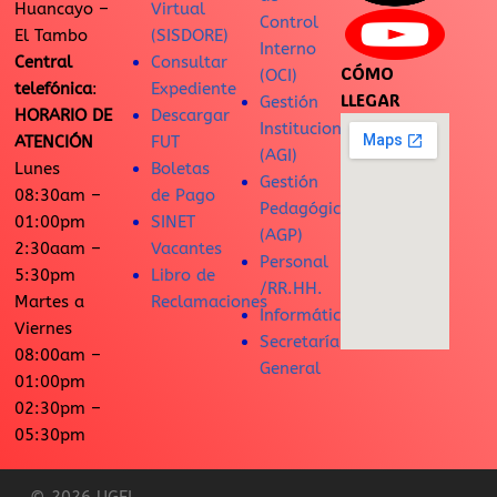
Huancayo –
Virtual
Control
El Tambo
(SISDORE)
Interno
Central
Consultar
CÓMO
(OCI)
telefónica
:
Expediente
LLEGAR
Gestión
HORARIO DE
Descargar
Institucional
ATENCIÓN
FUT
(AGI)
Lunes
Boletas
Gestión
08:30am –
de Pago
Pedagógica
01:00pm
SINET
(AGP)
2:30aam –
Vacantes
Personal
5:30pm
Libro de
/RR.HH.
Martes a
Reclamaciones
Informática
Viernes
Secretaría
08:00am –
General
01:00pm
02:30pm –
05:30pm