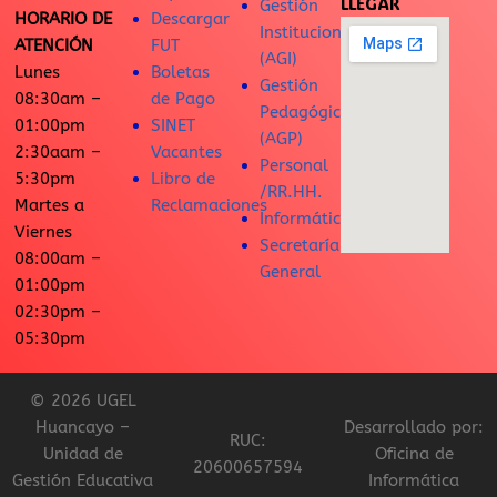
LLEGAR
Gestión
HORARIO DE
Descargar
Institucional
ATENCIÓN
FUT
(AGI)
Lunes
Boletas
Gestión
08:30am –
de Pago
Pedagógica
01:00pm
SINET
(AGP)
2:30aam –
Vacantes
Personal
5:30pm
Libro de
/RR.HH.
Martes a
Reclamaciones
Informática
Viernes
Secretaría
08:00am –
General
01:00pm
02:30pm –
05:30pm
© 2026 UGEL
Huancayo –
Desarrollado por:
RUC:
Unidad de
Oficina de
20600657594
Gestión Educativa
Informática