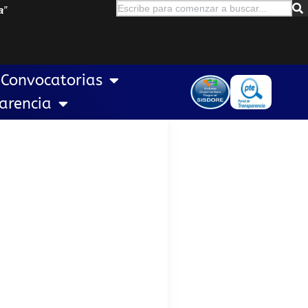
a
”
Convocatorias
arencia