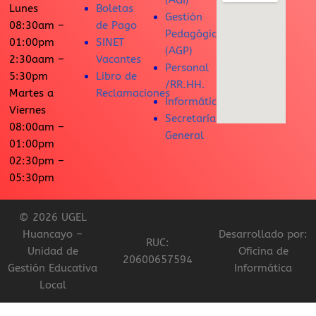
(AGI)
Lunes
Boletas
Gestión
08:30am –
de Pago
Pedagógica
01:00pm
SINET
(AGP)
2:30aam –
Vacantes
Personal
5:30pm
Libro de
/RR.HH.
Martes a
Reclamaciones
Informática
Viernes
Secretaría
08:00am –
General
01:00pm
02:30pm –
05:30pm
© 2026 UGEL
Huancayo –
Desarrollado por:
RUC:
Unidad de
Oficina de
20600657594
Gestión Educativa
Informática
Local