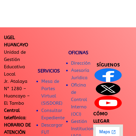
UGEL
HUANCAYO
Unidad de
OFICINAS
Gestión
Dirección
SÍGUENOS
Educativa
Asesoría
SERVICIOS
Local
Jurídica
Jr. Atalaya
Mesa de
Oficina
N° 1280 –
Partes
de
Huancayo –
Virtual
Control
El Tambo
(SISDORE)
Interno
Central
Consultar
CÓMO
(OCI)
telefónica
:
Expediente
LLEGAR
Gestión
HORARIO DE
Descargar
Institucional
ATENCIÓN
FUT