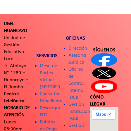
UGEL
HUANCAYO
Unidad de
OFICINAS
Gestión
Dirección
SÍGUENOS
Educativa
Asesoría
SERVICIOS
Local
Jurídica
Jr. Atalaya
Mesa de
Oficina
N° 1280 –
Partes
de
Huancayo –
Virtual
Control
El Tambo
(SISDORE)
Interno
Central
Consultar
CÓMO
(OCI)
telefónica
:
Expediente
LLEGAR
Gestión
HORARIO DE
Descargar
Institucional
ATENCIÓN
FUT
(AGI)
Lunes
Boletas
Gestión
08:30am –
de Pago