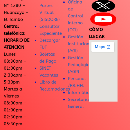
Oficina
N° 1280 –
Partes
de
Huancayo –
Virtual
Control
El Tambo
(SISDORE)
Interno
Central
Consultar
CÓMO
(OCI)
telefónica
:
Expediente
LLEGAR
Gestión
HORARIO DE
Descargar
Institucional
ATENCIÓN
FUT
(AGI)
Lunes
Boletas
Gestión
08:30am –
de Pago
Pedagógica
01:00pm
SINET
(AGP)
2:30aam –
Vacantes
Personal
5:30pm
Libro de
/RR.HH.
Martes a
Reclamaciones
Informática
Viernes
Secretaría
08:00am –
General
01:00pm
02:30pm –
05:30pm