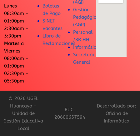
(AGI)
Lunes
Boletas
Gestión
08:30am –
de Pago
Pedagógica
01:00pm
SINET
(AGP)
2:30aam –
Vacantes
Personal
5:30pm
Libro de
/RR.HH.
Martes a
Reclamaciones
Informática
Viernes
Secretaría
08:00am –
General
01:00pm
02:30pm –
05:30pm
© 2026 UGEL
Huancayo –
Desarrollado por:
RUC:
Unidad de
Oficina de
20600657594
Gestión Educativa
Informática
Local