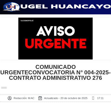
Saltar
al
contenido
COMUNICADO
URGENTECONVOCATORIA N° 004-2025-
CONTRATO ADMINISTRATIVO 276
Redacción:
M AC
Actualizado - 20 de octubre de 2025
17:11