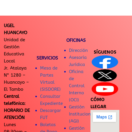
UGEL
HUANCAYO
Unidad de
OFICINAS
Gestión
Dirección
SÍGUENOS
Educativa
Asesoría
SERVICIOS
Local
Jurídica
Jr. Atalaya
Mesa de
Oficina
N° 1280 –
Partes
de
Huancayo –
Virtual
Control
El Tambo
(SISDORE)
Interno
Central
Consultar
CÓMO
(OCI)
telefónica
:
Expediente
LLEGAR
Gestión
HORARIO DE
Descargar
Institucional
ATENCIÓN
FUT
(AGI)
Lunes
Boletas
Gestión
08:30am –
de Pago