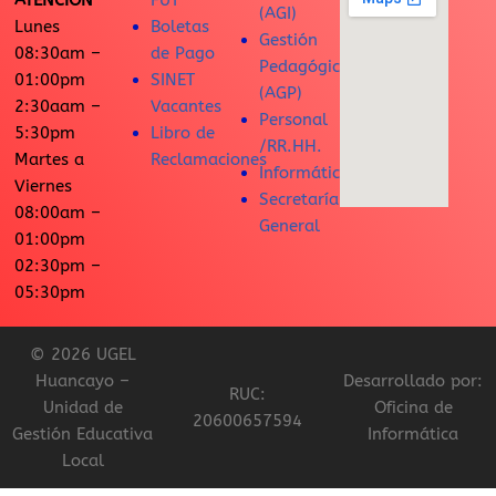
ATENCIÓN
FUT
(AGI)
Lunes
Boletas
Gestión
08:30am –
de Pago
Pedagógica
01:00pm
SINET
(AGP)
2:30aam –
Vacantes
Personal
5:30pm
Libro de
/RR.HH.
Martes a
Reclamaciones
Informática
Viernes
Secretaría
08:00am –
General
01:00pm
02:30pm –
05:30pm
© 2026 UGEL
Huancayo –
Desarrollado por:
RUC:
Unidad de
Oficina de
20600657594
Gestión Educativa
Informática
Local