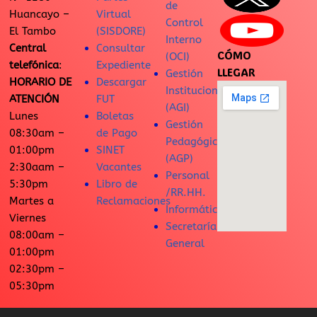
de
Huancayo –
Virtual
Control
El Tambo
(SISDORE)
Interno
Central
Consultar
CÓMO
(OCI)
telefónica
:
Expediente
LLEGAR
Gestión
HORARIO DE
Descargar
Institucional
ATENCIÓN
FUT
(AGI)
Lunes
Boletas
Gestión
08:30am –
de Pago
Pedagógica
01:00pm
SINET
(AGP)
2:30aam –
Vacantes
Personal
5:30pm
Libro de
/RR.HH.
Martes a
Reclamaciones
Informática
Viernes
Secretaría
08:00am –
General
01:00pm
02:30pm –
05:30pm