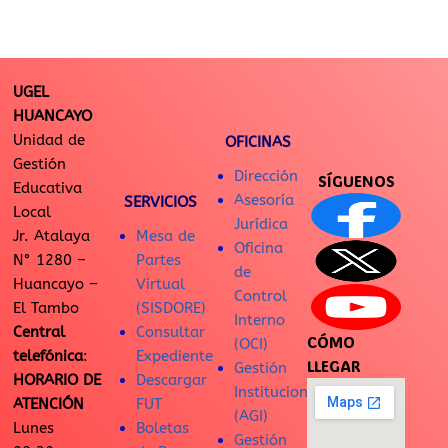
UGEL
HUANCAYO
Unidad de
OFICINAS
Gestión
Dirección
SÍGUENOS
Educativa
Asesoría
SERVICIOS
Local
Jurídica
Jr. Atalaya
Mesa de
Oficina
N° 1280 –
Partes
de
Huancayo –
Virtual
Control
El Tambo
(SISDORE)
Interno
Central
Consultar
CÓMO
(OCI)
telefónica
:
Expediente
LLEGAR
Gestión
HORARIO DE
Descargar
Institucional
ATENCIÓN
FUT
(AGI)
Lunes
Boletas
Gestión