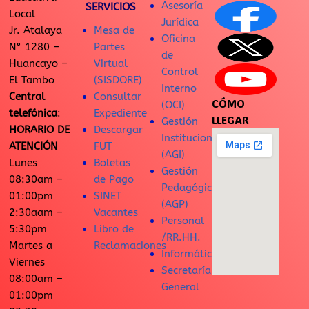
Asesoría
SERVICIOS
Local
Jurídica
Jr. Atalaya
Mesa de
Oficina
N° 1280 –
Partes
de
Huancayo –
Virtual
Control
El Tambo
(SISDORE)
Interno
Central
Consultar
CÓMO
(OCI)
telefónica
:
Expediente
LLEGAR
Gestión
HORARIO DE
Descargar
Institucional
ATENCIÓN
FUT
(AGI)
Lunes
Boletas
Gestión
08:30am –
de Pago
Pedagógica
01:00pm
SINET
(AGP)
2:30aam –
Vacantes
Personal
5:30pm
Libro de
/RR.HH.
Martes a
Reclamaciones
Informática
Viernes
Secretaría
08:00am –
General
01:00pm