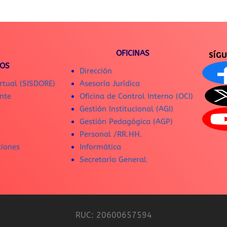
OFICINAS
SÍG
IOS
Dirección
rtual (SISDORE)
Asesoría Jurídica
nte
Oficina de Control Interno (OCI)
Gestión Institucional (AGI)
Gestión Pedagógica (AGP)
Personal /RR.HH.
ciones
Informática
Secretaría General
RUC: 20600657594