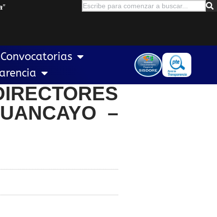
a
”
Convocatorias
arencia
DIRECTORES
HUANCAYO –