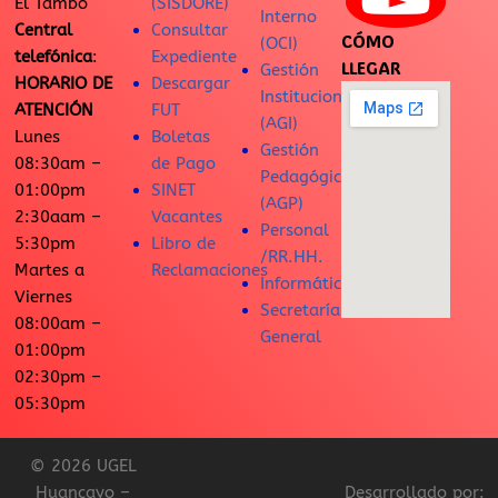
El Tambo
(SISDORE)
Interno
Central
Consultar
CÓMO
(OCI)
telefónica
:
Expediente
LLEGAR
Gestión
HORARIO DE
Descargar
Institucional
ATENCIÓN
FUT
(AGI)
Lunes
Boletas
Gestión
08:30am –
de Pago
Pedagógica
01:00pm
SINET
(AGP)
2:30aam –
Vacantes
Personal
5:30pm
Libro de
/RR.HH.
Martes a
Reclamaciones
Informática
Viernes
Secretaría
08:00am –
General
01:00pm
02:30pm –
05:30pm
© 2026 UGEL
Huancayo –
Desarrollado por: