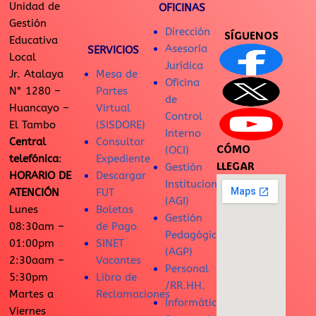
Unidad de
OFICINAS
Gestión
Dirección
SÍGUENOS
Educativa
Asesoría
SERVICIOS
Local
Jurídica
Jr. Atalaya
Mesa de
Oficina
N° 1280 –
Partes
de
Huancayo –
Virtual
Control
El Tambo
(SISDORE)
Interno
Central
Consultar
CÓMO
(OCI)
telefónica
:
Expediente
LLEGAR
Gestión
HORARIO DE
Descargar
Institucional
ATENCIÓN
FUT
(AGI)
Lunes
Boletas
Gestión
08:30am –
de Pago
Pedagógica
01:00pm
SINET
(AGP)
2:30aam –
Vacantes
Personal
5:30pm
Libro de
/RR.HH.
Martes a
Reclamaciones
Informática
Viernes