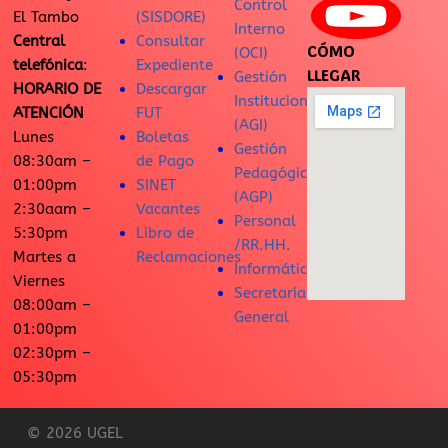
Control
El Tambo
(SISDORE)
Interno
Central
Consultar
CÓMO
(OCI)
telefónica
:
Expediente
LLEGAR
Gestión
HORARIO DE
Descargar
Institucional
ATENCIÓN
FUT
(AGI)
Lunes
Boletas
Gestión
08:30am –
de Pago
Pedagógica
01:00pm
SINET
(AGP)
2:30aam –
Vacantes
Personal
5:30pm
Libro de
/RR.HH.
Martes a
Reclamaciones
Informática
Viernes
Secretaría
08:00am –
General
01:00pm
02:30pm –
05:30pm
© 2026 UGEL