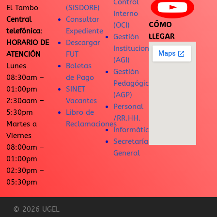
Control
El Tambo
(SISDORE)
Interno
Central
Consultar
CÓMO
(OCI)
telefónica
:
Expediente
LLEGAR
Gestión
HORARIO DE
Descargar
Institucional
ATENCIÓN
FUT
(AGI)
Lunes
Boletas
Gestión
08:30am –
de Pago
Pedagógica
01:00pm
SINET
(AGP)
2:30aam –
Vacantes
Personal
5:30pm
Libro de
/RR.HH.
Martes a
Reclamaciones
Informática
Viernes
Secretaría
08:00am –
General
01:00pm
02:30pm –
05:30pm
© 2026 UGEL