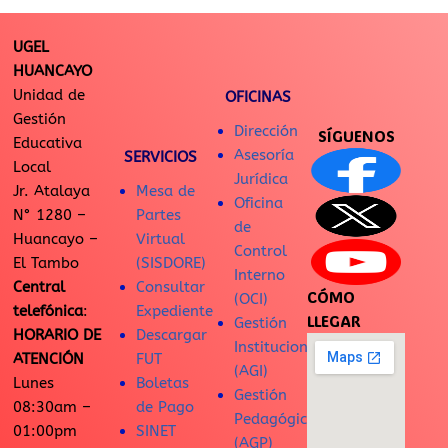
UGEL
HUANCAYO
Unidad de
OFICINAS
Gestión
Dirección
SÍGUENOS
Educativa
Asesoría
SERVICIOS
Local
Jurídica
Jr. Atalaya
Mesa de
Oficina
N° 1280 –
Partes
de
Huancayo –
Virtual
Control
El Tambo
(SISDORE)
Interno
Central
Consultar
CÓMO
(OCI)
telefónica
:
Expediente
LLEGAR
Gestión
HORARIO DE
Descargar
Institucional
ATENCIÓN
FUT
(AGI)
Lunes
Boletas
Gestión
08:30am –
de Pago
Pedagógica
01:00pm
SINET
(AGP)