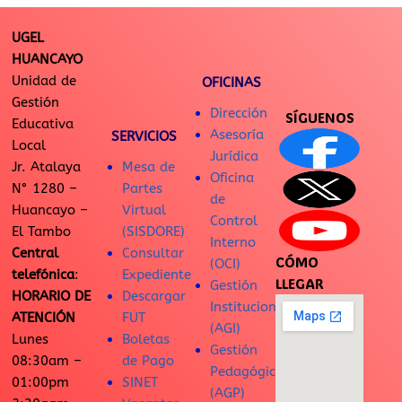
UGEL
HUANCAYO
Unidad de
OFICINAS
Gestión
Dirección
SÍGUENOS
Educativa
Asesoría
SERVICIOS
Local
Jurídica
Jr. Atalaya
Mesa de
Oficina
N° 1280 –
Partes
de
Huancayo –
Virtual
Control
El Tambo
(SISDORE)
Interno
Central
Consultar
CÓMO
(OCI)
telefónica
:
Expediente
LLEGAR
Gestión
HORARIO DE
Descargar
Institucional
ATENCIÓN
FUT
(AGI)
Lunes
Boletas
Gestión
08:30am –
de Pago
Pedagógica
01:00pm
SINET
(AGP)