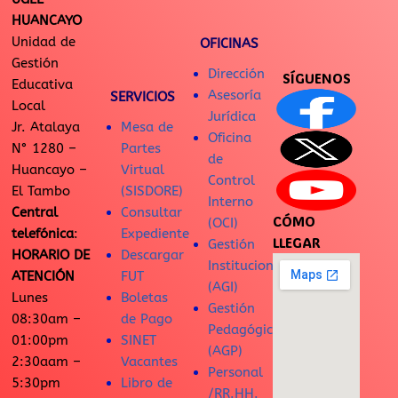
HUANCAYO
Unidad de
OFICINAS
Gestión
Dirección
SÍGUENOS
Educativa
Asesoría
SERVICIOS
Local
Jurídica
Jr. Atalaya
Mesa de
Oficina
N° 1280 –
Partes
de
Huancayo –
Virtual
Control
El Tambo
(SISDORE)
Interno
Central
Consultar
CÓMO
(OCI)
telefónica
:
Expediente
LLEGAR
Gestión
HORARIO DE
Descargar
Institucional
ATENCIÓN
FUT
(AGI)
Lunes
Boletas
Gestión
08:30am –
de Pago
Pedagógica
01:00pm
SINET
(AGP)
2:30aam –
Vacantes
Personal
5:30pm
Libro de
/RR.HH.