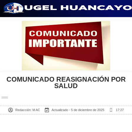
Saltar
al
contenido
COMUNICADO REASIGNACIÓN POR
SALUD
Redacción:
M AC
Actualizado - 5 de diciembre de 2025
17:27