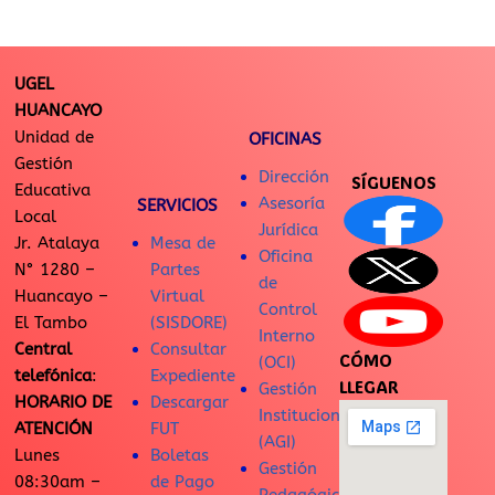
UGEL
HUANCAYO
Unidad de
OFICINAS
Gestión
Dirección
SÍGUENOS
Educativa
Asesoría
SERVICIOS
Local
Jurídica
Jr. Atalaya
Mesa de
Oficina
N° 1280 –
Partes
de
Huancayo –
Virtual
Control
El Tambo
(SISDORE)
Interno
Central
Consultar
CÓMO
(OCI)
telefónica
:
Expediente
LLEGAR
Gestión
HORARIO DE
Descargar
Institucional
ATENCIÓN
FUT
(AGI)
Lunes
Boletas
Gestión
08:30am –
de Pago