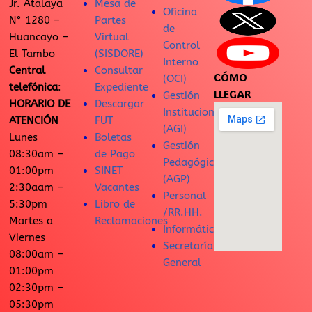
Jr. Atalaya
Mesa de
Oficina
N° 1280 –
Partes
de
Huancayo –
Virtual
Control
El Tambo
(SISDORE)
Interno
Central
Consultar
CÓMO
(OCI)
telefónica
:
Expediente
LLEGAR
Gestión
HORARIO DE
Descargar
Institucional
ATENCIÓN
FUT
(AGI)
Lunes
Boletas
Gestión
08:30am –
de Pago
Pedagógica
01:00pm
SINET
(AGP)
2:30aam –
Vacantes
Personal
5:30pm
Libro de
/RR.HH.
Martes a
Reclamaciones
Informática
Viernes
Secretaría
08:00am –
General
01:00pm
02:30pm –
05:30pm