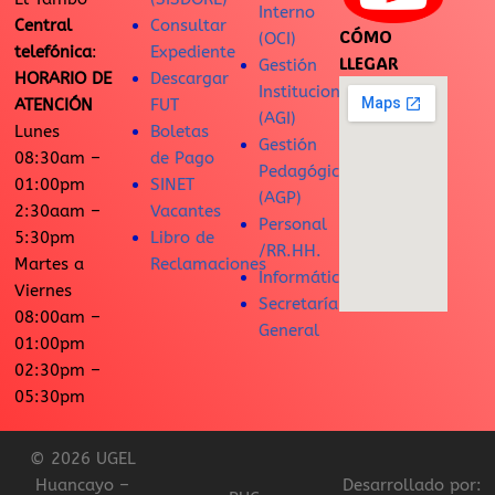
Interno
Central
Consultar
CÓMO
(OCI)
telefónica
:
Expediente
LLEGAR
Gestión
HORARIO DE
Descargar
Institucional
ATENCIÓN
FUT
(AGI)
Lunes
Boletas
Gestión
08:30am –
de Pago
Pedagógica
01:00pm
SINET
(AGP)
2:30aam –
Vacantes
Personal
5:30pm
Libro de
/RR.HH.
Martes a
Reclamaciones
Informática
Viernes
Secretaría
08:00am –
General
01:00pm
02:30pm –
05:30pm
© 2026 UGEL
Huancayo –
Desarrollado por: