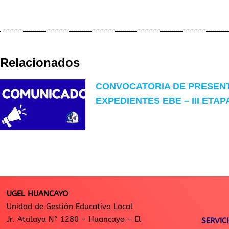
Relacionados
CONVOCATORIA DE PRESEN
EXPEDIENTES EBE – III ETAP
UGEL HUANCAYO
Unidad de Gestión Educativa Local
Jr. Atalaya N° 1280 – Huancayo – El
SERVIC