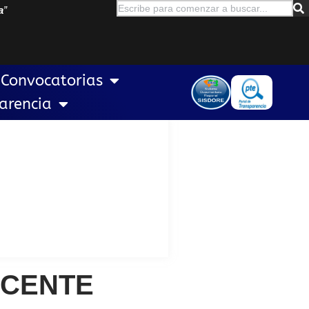
a
”
Convocatorias
arencia
OCENTE